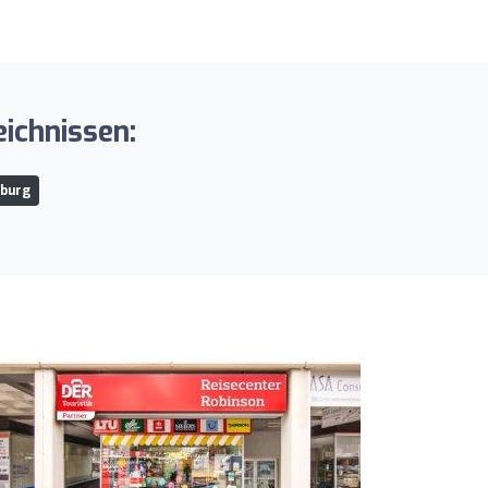
eichnissen:
sburg