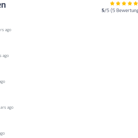
en
5
/5 (5 Bewertun
ars ago
s ago
ago
ears ago
ago