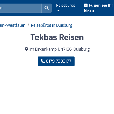
Reisebüros
Fügen Sie Ih
hinzu
ein-Westfalen
Reisebüros in Duisburg
Tekbas Reisen
Im Birkenkamp 1, 47166, Duisburg
0179 7383177