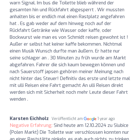
warn Signal. Im bus die Toilette blieb während der
gesamten hin und Rückfahrt abgesperrt . Wir mussten
anhalten bis er endlich mal einen Rastplatz angefahren
hat . Es gab weder auf dem hinweg noch auf der
Rückfahrt Getränke wie Wasser oder kaffe, oder
Bockwurst wie man es von Schmidt reisen gewohnt ist !
Außer er selbst hat keiner kaffe bekommen. Nichtmal
einen Musik Wunsch durfte man äußern. Er hatte nur
seine schlager an . 30 Minuten zu früh wurde am Markt
abgefahren. Fahrer die sich kaum bewegen können und
nach Sauerstoff japsen gehören meiner Meinung nach
nicht hinter das Steuer! Definitiv das erste und letzte mal
mit ulli Reisen eine Fahrt gemacht An ulli Reisen direkt
werden sich mit Sicherheit noch mehr Leute dieser Fahrt
wenden .
Karsten Eichholz
Veröffentlicht am
1 year ago
Negative Erfahrung:
Sind heute am 12.10.2024 zu Slubice
(Polen Markt) Die Toilette war verschlossen konnten nur
an einer Raststätte pinkeln, es gab auch nichts zu trinken