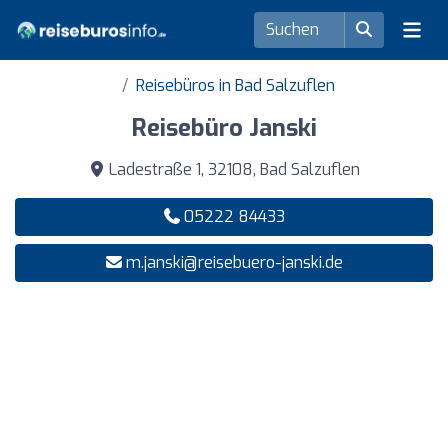
Reisebüros in Bad Salzuflen
Reisebüro Janski
Ladestraße 1, 32108, Bad Salzuflen
05222 84433
m.janski@reisebuero-janski.de