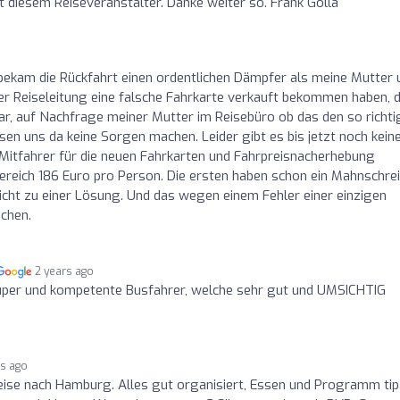
 diesem Reiseveranstalter. Danke weiter so. Frank Golla
o
r bekam die Rückfahrt einen ordentlichen Dämpfer als meine Mutter 
der Reiseleitung eine falsche Fahrkarte verkauft bekommen haben, d
r, auf Nachfrage meiner Mutter im Reisebüro ob das den so richti
sen uns da keine Sorgen machen. Leider gibt es bis jetzt noch kein
Mitfahrer für die neuen Fahrkarten und Fahrpreisnacherhebung
Bereich 186 Euro pro Person. Die ersten haben schon ein Mahnschre
t zu einer Lösung. Und das wegen einem Fehler einer einzigen
achen.
2 years ago
uper und kompetente Busfahrer, welche sehr gut und UMSICHTIG
rs ago
eise nach Hamburg. Alles gut organisiert, Essen und Programm tip