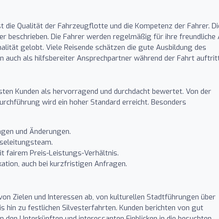
ist die Qualität der Fahrzeugflotte und die Kompetenz der Fahrer. Di
 beschrieben. Die Fahrer werden regelmäßig für ihre freundliche 
nalität gelobt. Viele Reisende schätzen die gute Ausbildung des
rn auch als hilfsbereiter Ansprechpartner während der Fahrt auftritt
isten Kunden als hervorragend und durchdacht bewertet. Von der
urchführung wird ein hoher Standard erreicht. Besonders
ngen und Änderungen.
iseleitungsteam.
 fairem Preis-Leistungs-Verhältnis.
tion, auch bei kurzfristigen Anfragen.
von Zielen und Interessen ab, von kulturellen Stadtführungen über
s hin zu festlichen Silvesterfahrten. Kunden berichten von gut
 den Unterkünften und interessanten Einblicken in die besuchten