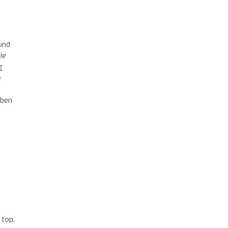
und
ie
g
e
iben
 top.