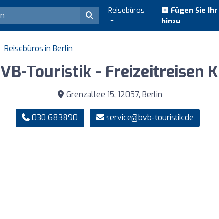
Reisebüros
Fügen Sie Ih
hinzu
Reisebüros in Berlin
VB-Touristik - Freizeitreisen 
Grenzallee 15, 12057, Berlin
030 683890
service@bvb-touristik.de