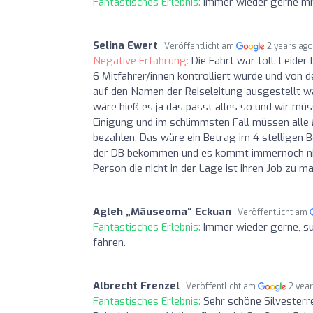
Fantastisches Erlebnis:
Immer wieder gerne mit
Selina Ewert
Veröffentlicht am
2 years ag
Negative Erfahrung:
Die Fahrt war toll. Leide
6 Mitfahrer/innen kontrolliert wurde und von 
auf den Namen der Reiseleitung ausgestellt wa
wäre hieß es ja das passt alles so und wir müs
Einigung und im schlimmsten Fall müssen alle 
bezahlen. Das wäre ein Betrag im 4 stelligen 
der DB bekommen und es kommt immernoch nich
Person die nicht in der Lage ist ihren Job zu m
Agleh „Mäuseoma“ Eckuan
Veröffentlicht am
Fantastisches Erlebnis:
Immer wieder gerne, s
fahren.
Albrecht Frenzel
Veröffentlicht am
2 yea
Fantastisches Erlebnis:
Sehr schöne Silvesterr