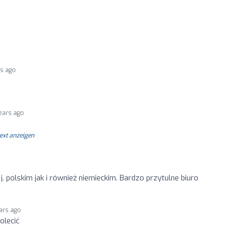
rs ago
ears ago
text anzeigen
. polskim jak i również niemieckim. Bardzo przytulne biuro
ars ago
olecić