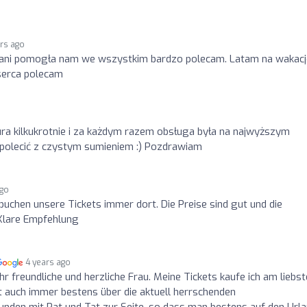
ars ago
Pani pomogła nam we wszystkim bardzo polecam. Latam na wakacje
 serca polecam
ra kilkukrotnie i za każdym razem obsługa była na najwyższym
ę polecić z czystym sumieniem :) Pozdrawiam
ago
buchen unsere Tickets immer dort. Die Preise sind gut und die
 Klare Empfehlung
4 years ago
hr freundliche und herzliche Frau. Meine Tickets kaufe ich am liebs
 ist auch immer bestens über die aktuell herrschenden
den mit Rat und Tat zur Seite, so dass man bestens auf den Url