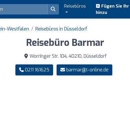
Reisebüros
Fügen Sie Ih
hinzu
ein-Westfalen
Reisebüros in Düsseldorf
Reisebüro Barmar
Worringer Str. 104, 40210, Düsseldorf
0211 161625
barmar@t-online.de