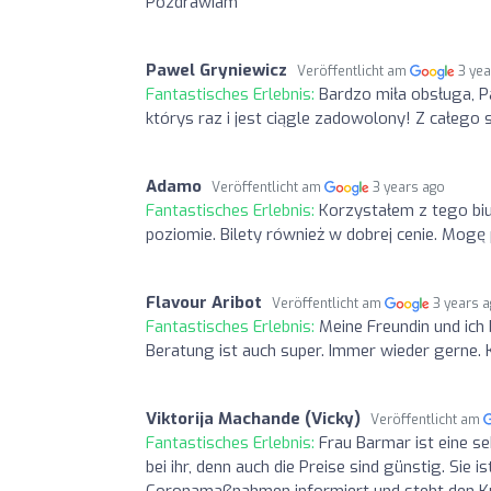
Pozdrawiam
Pawel Gryniewicz
Veröffentlicht am
3 ye
Fantastisches Erlebnis:
Bardzo miła obsługa, 
którys raz i jest ciągle zadowolony! Z całego
Adamo
Veröffentlicht am
3 years ago
Fantastisches Erlebnis:
Korzystałem z tego biu
poziomie. Bilety również w dobrej cenie. Mog
Flavour Aribot
Veröffentlicht am
3 years 
Fantastisches Erlebnis:
Meine Freundin und ich 
Beratung ist auch super. Immer wieder gerne.
Viktorija Machande (Vicky)
Veröffentlicht am
Fantastisches Erlebnis:
Frau Barmar ist eine se
bei ihr, denn auch die Preise sind günstig. Sie
Coronamaßnahmen informiert und steht den Kun