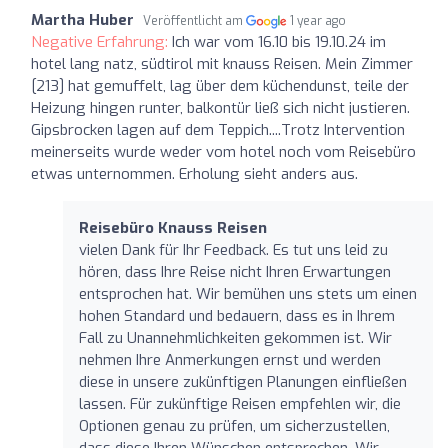
Martha Huber
Veröffentlicht am
1 year ago
Negative Erfahrung:
Ich war vom 16.10 bis 19.10.24 im
hotel lang natz, südtirol mit knauss Reisen. Mein Zimmer
[213] hat gemuffelt, lag über dem küchendunst, teile der
Heizung hingen runter, balkontür ließ sich nicht justieren.
Gipsbrocken lagen auf dem Teppich....Trotz Intervention
meinerseits wurde weder vom hotel noch vom Reisebüro
etwas unternommen. Erholung sieht anders aus.
Reisebüro Knauss Reisen
vielen Dank für Ihr Feedback. Es tut uns leid zu
hören, dass Ihre Reise nicht Ihren Erwartungen
entsprochen hat. Wir bemühen uns stets um einen
hohen Standard und bedauern, dass es in Ihrem
Fall zu Unannehmlichkeiten gekommen ist. Wir
nehmen Ihre Anmerkungen ernst und werden
diese in unsere zukünftigen Planungen einfließen
lassen. Für zukünftige Reisen empfehlen wir, die
Optionen genau zu prüfen, um sicherzustellen,
dass diese Ihren Wünschen entsprechen. Wir