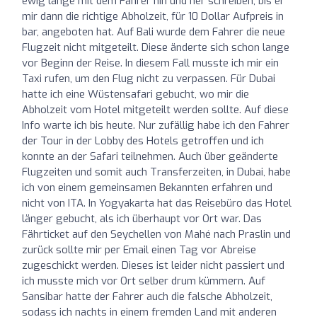
ewig lange mit dem Fahrer hin und her schreiben, bis er
mir dann die richtige Abholzeit, für 10 Dollar Aufpreis in
bar, angeboten hat. Auf Bali wurde dem Fahrer die neue
Flugzeit nicht mitgeteilt. Diese änderte sich schon lange
vor Beginn der Reise. In diesem Fall musste ich mir ein
Taxi rufen, um den Flug nicht zu verpassen. Für Dubai
hatte ich eine Wüstensafari gebucht, wo mir die
Abholzeit vom Hotel mitgeteilt werden sollte. Auf diese
Info warte ich bis heute. Nur zufällig habe ich den Fahrer
der Tour in der Lobby des Hotels getroffen und ich
konnte an der Safari teilnehmen. Auch über geänderte
Flugzeiten und somit auch Transferzeiten, in Dubai, habe
ich von einem gemeinsamen Bekannten erfahren und
nicht von ITA. In Yogyakarta hat das Reisebüro das Hotel
länger gebucht, als ich überhaupt vor Ort war. Das
Fährticket auf den Seychellen von Mahé nach Praslin und
zurück sollte mir per Email einen Tag vor Abreise
zugeschickt werden. Dieses ist leider nicht passiert und
ich musste mich vor Ort selber drum kümmern. Auf
Sansibar hatte der Fahrer auch die falsche Abholzeit,
sodass ich nachts in einem fremden Land mit anderen