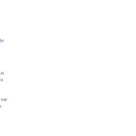
hr
aus
zu
 mir
n.