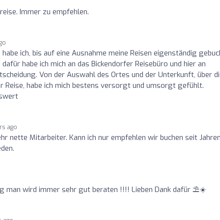
Preise. Immer zu empfehlen.
ago
n habe ich, bis auf eine Ausnahme meine Reisen eigenständig gebuc
dafür habe ich mich an das Bickendorfer Reisebüro und hier an
scheidung. Von der Auswahl des Ortes und der Unterkunft, über di
r Reise, habe ich mich bestens versorgt und umsorgt gefühlt.
nswert
rs ago
ehr nette Mitarbeiter. Kann ich nur empfehlen wir buchen seit Jahre
eden.
ng man wird immer sehr gut beraten !!!! Lieben Dank dafür ⛱☀️