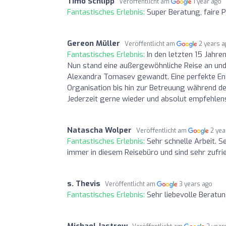
Timo Schlipp
Veröffentlicht am
1 year ago
Fantastisches Erlebnis:
Super Beratung, faire 
Gereon Müller
Veröffentlicht am
2 years 
Fantastisches Erlebnis:
In den letzten 15 Jahre
Nun stand eine außergewöhnliche Reise an und 
Alexandra Tomasev gewandt. Eine perfekte Ent
Organisation bis hin zur Betreuung während de
Jederzeit gerne wieder und absolut empfehle
Natascha Wolper
Veröffentlicht am
2 yea
Fantastisches Erlebnis:
Sehr schnelle Arbeit. S
immer in diesem Reisebüro und sind sehr zufri
s. Thevis
Veröffentlicht am
3 years ago
Fantastisches Erlebnis:
Sehr liebevolle Beratu
Michael Jastrow