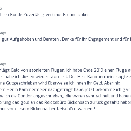
go
ahren Kunde Zuverläsig vertraut Freundlichkeit
 ago
 gut Aufgehoben und Beraten . Danke für ihr Engagement und für i
 ago
lägt Geld von stonierten Flügen. Ich habe Ende 2019 einen Fluge 
er habe ich diesen wieder storniert. Der Herr Kammermeier sagte 
ns Gutgeschrieben wird überweise ich ihnen ihr Geld. Aber nix
bei dem Herrn Kammermeier nachgefragt habe. jetzt bekomme ich gar
e ich die Condor angeschrieben,,, die waren sehr schnell und haben
ierung das geld an das Reiesebüro Bickenbach zurück gezahlt habe
r nur vor diesem Bickenbacher Reisebüro warnen!!!