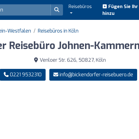
Reisebüros
Fügen Sie Ih
hinzu
ein-Westfalen
Reisebüros in Köln
fer Reisebüro Johnen-Kammer
Venloer Str. 626, 50827, Köln
0221 9532310
info@bickendorfer-reisebuero.de