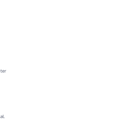
ter
al.