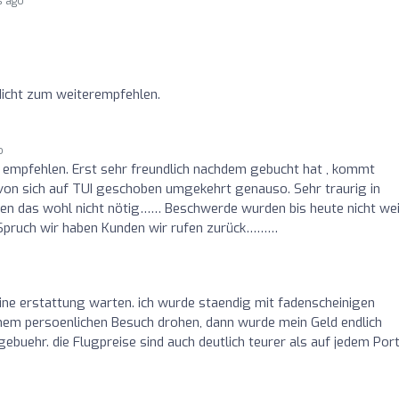
s ago
Nicht zum weiterempfehlen.
o
u empfehlen. Erst sehr freundlich nachdem gebucht hat , kommt
von sich auf TUI geschoben umgekehrt genauso. Sehr traurig in
en das wohl nicht nötig…… Beschwerde wurden bis heute nicht wei
gs Spruch wir haben Kunden wir rufen zurück………
eine erstattung warten. ich wurde staendig mit fadenscheinigen
einem persoenlichen Besuch drohen, dann wurde mein Geld endlich
uehr. die Flugpreise sind auch deutlich teurer als auf jedem Port