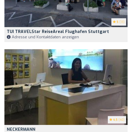
5
(13)
TUI TRAVELStar ReiseAreal Flughafen Stuttgart
Adresse und Kontaktdaten anzeigen
4.5
(40)
NECKERMANN