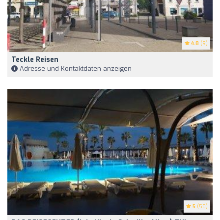
4.8
(9)
Teckle Reisen
Adresse und Kontaktdaten anzeigen
5
(50)