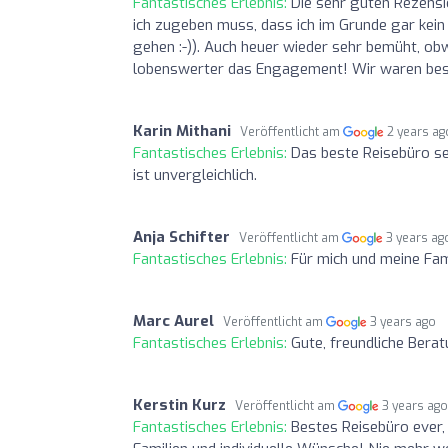
Fantastisches Erlebnis:
Die sehr guten Rezensi
ich zugeben muss, dass ich im Grunde gar kein
gehen :-)). Auch heuer wieder sehr bemüht, ob
lobenswerter das Engagement! Wir waren besti
Karin Mithani
Veröffentlicht am
2 years ag
Fantastisches Erlebnis:
Das beste Reisebüro se
ist unvergleichlich.
Anja Schifter
Veröffentlicht am
3 years ag
Fantastisches Erlebnis:
Für mich und meine Fami
Marc Aurel
Veröffentlicht am
3 years ago
Fantastisches Erlebnis:
Gute, freundliche Bera
Kerstin Kurz
Veröffentlicht am
3 years ag
Fantastisches Erlebnis:
Bestes Reisebüro ever,