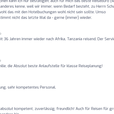
onen kann ich nur bestätigen; auch für mich das beste Reisebüro (
 anderes kenne, weil wir immer, wenn Bedarf besteht, zu Herrn Sch
wohl das mit den Hotelbuchungen wohl nicht sein sollte. Umso
mmt nicht das letzte Mal da - gerne (immer) wieder.
o
it 36 Jahren immer wieder nach Afrika, Tanzania reisend. Der Servi
o
lie, die Absolut beste Anlaufstelle für klasse Reiseplanung!
tung, sehr kompetentes Personal.
o
 absolut kompetent, zuverlässig, freundlich! Auch für Reisen für g