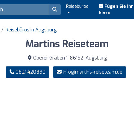
Reisebüros
Fügen Sie Ih
hinzu
Reisebüros in Augsburg
Martins Reiseteam
Oberer Graben 1, 86152, Augsburg
0821 420890
info@martins-reiseteam.de