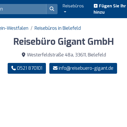
Reisebüros
Fügen Sie Ih
hinzu
ein-Westfalen
Reisebüros in Bielefeld
Reisebüro Gigant GmbH
Westerfeldstraße 48a, 33611, Bielefeld
0521 870101
info@reisebuero-gigant.de