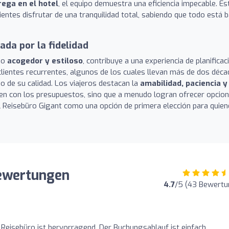
rega en el hotel
, el equipo demuestra una eficiencia impecable. Es
lientes disfrutar de una tranquilidad total, sabiendo que todo está b
da por la fidelidad
omo
acogedor y estiloso
, contribuye a una experiencia de planificac
e clientes recurrentes, algunos de los cuales llevan más de dos déc
io de su calidad. Los viajeros destacan la
amabilidad, paciencia y
len con los presupuestos, sino que a menudo logran ofrecer opcio
l Reisebüro Gigant como una opción de primera elección para quie
ewertungen
4.7
/5 (43 Bewertu
 Reisebüro ist hervorragend. Der Buchungsablauf ist einfach