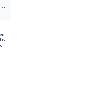
 und
 an
das
a.