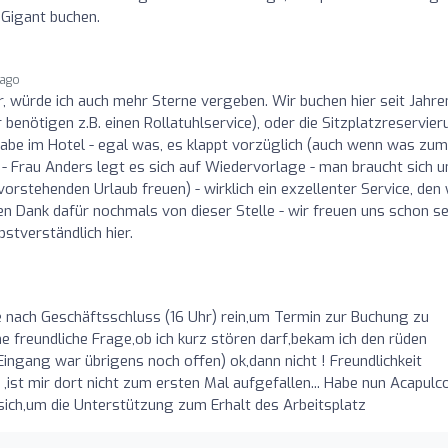
 Gigant buchen.
 ago
r, würde ich auch mehr Sterne vergeben. Wir buchen hier seit Jahre
benötigen z.B. einen Rollatuhlservice), oder die Sitzplatzreservier
abe im Hotel - egal was, es klappt vorzüglich (auch wenn was zum
 - Frau Anders legt es sich auf Wiedervorlage - man braucht sich 
rstehenden Urlaub freuen) - wirklich ein exzellenter Service, den 
en Dank dafür nochmals von dieser Stelle - wir freuen uns schon s
bstverständlich hier.
e nach Geschäftsschluss (16 Uhr) rein,um Termin zur Buchung zu
e freundliche Frage,ob ich kurz stören darf,bekam ich den rüden
Eingang war übrigens noch offen) ok,dann nicht ! Freundlichkeit
t mir dort nicht zum ersten Mal aufgefallen... Habe nun Acapulco
 sich,um die Unterstützung zum Erhalt des Arbeitsplatz