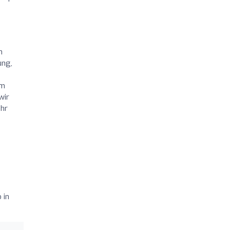
n
ung,
um
wir
ehr
 in