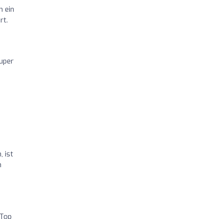
m ein
rt.
uper
 ist
n
 Top