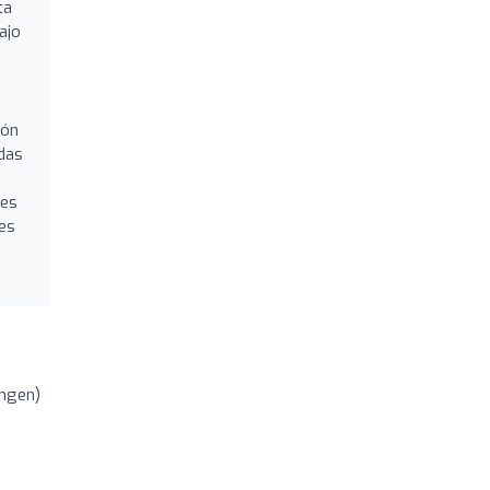
ta
ajo
ión
adas
nes
nes
ngen)