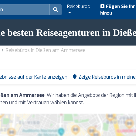
Reisebüros
Fügen Sie Ih
hinzu
ie besten Reiseagenturen in Di
Reisebüros in Dießen am Ammersee
ebnisse auf der Karte anzeigen
Zeige Reisebüros in mein
ießen am Ammersee
. Wir haben die Angebote der Region mit
hen und mit Vertrauen wählen kannst.