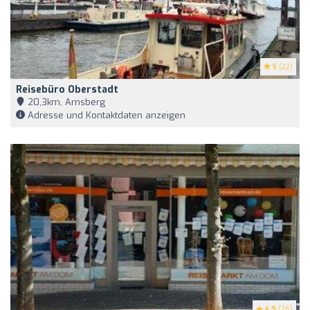
5
(22)
Reisebüro Oberstadt
20,3km, Arnsberg
Adresse und Kontaktdaten anzeigen
4.9
(26)