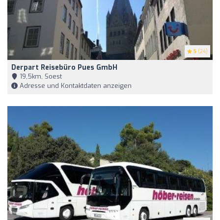
5
(24)
Derpart Reisebüro Pues GmbH
19,5km, Soest
Adresse und Kontaktdaten anzeigen