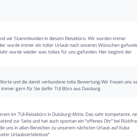
sind wir Stammkunden in diesem Reisebüro. Wir wurden immer
Hier wurde immer ein toller Urlaub nach unseren Wünschen gefund
ahr wurde wieder was tolles für uns gefunden. Hier beginnt der
n Worte und die damit verbundene tolle Bewertung.Wir freuen uns se
d immer gern für Sie da!Ihr TUI Büro aus Duisburg
erem im TUI-Reisebüro in Duisburg-Mitte. Das sehr kompetente, ne
ratend zur Seite und hat auch spontan ein "offenes Ohr" bei Rückfr
 die uns in allen Bereichen zu unserem nächsten Urlaub auf Kuba
rivater Urlaubserlebnisse"