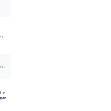
en
hr,
tte
agen