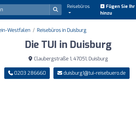
Reisebüros
Fügen Sie Ih
hinzu
ein-Westfalen
Reisebüros in Duisburg
Die TUI in Duisburg
Claubergstraße 1, 47051, Duisburg
0203 286660
duisburg1@tui-reisebuero.de