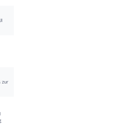
UI
s zur
d
g