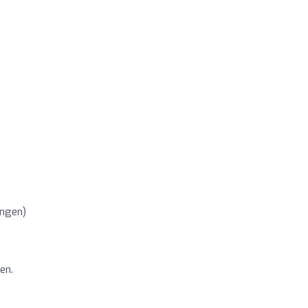
ngen)
en.