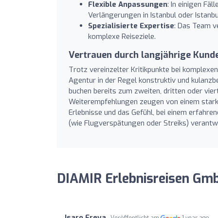
Flexible Anpassungen
: In einigen Fäl
Verlängerungen in Istanbul oder Istanb
Spezialisierte Expertise
: Das Team v
komplexe Reiseziele.
Vertrauen durch langjährige Kun
Trotz vereinzelter Kritikpunkte bei komplexen
Agentur in der Regel konstruktiv und kulanzb
buchen bereits zum zweiten, dritten oder vier
Weiterempfehlungen zeugen von einem starke
Erlebnisse und das Gefühl, bei einem erfahren
(wie Flugverspätungen oder Streiks) verant
DIAMIR Erlebnisreisen Gm
Isaro Freya
Veröffentlicht am
1 year ago