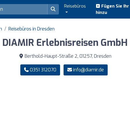
Reisebüros
Fügen Sie Ih
hinzu
n
Reisebüros in Dresden
DIAMIR Erlebnisreisen GmbH
Berthold-Haupt-Straße 2, 01257, Dresden
0351 312070
info@diamir.de