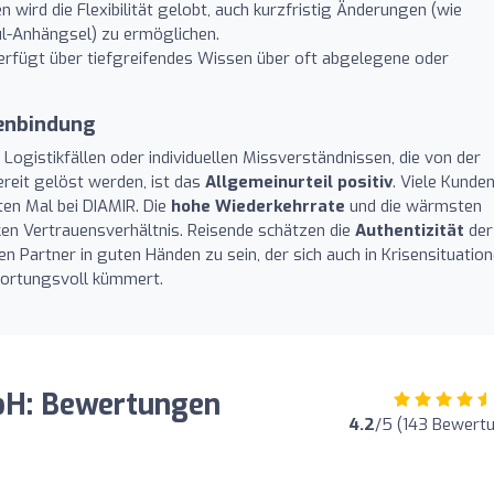
len wird die Flexibilität gelobt, auch kurzfristig Änderungen (wie
ul-Anhängsel) zu ermöglichen.
erfügt über tiefgreifendes Wissen über oft abgelegene oder
denbindung
 Logistikfällen oder individuellen Missverständnissen, die von der
ereit gelöst werden, ist das
Allgemeinurteil positiv
. Viele Kunde
ten Mal bei DIAMIR. Die
hohe Wiederkehrrate
und die wärmsten
n Vertrauensverhältnis. Reisende schätzen die
Authentizität
der
en Partner in guten Händen zu sein, der sich auch in Krisensituatio
wortungsvoll kümmert.
bH: Bewertungen
4.2
/5 (143 Bewert