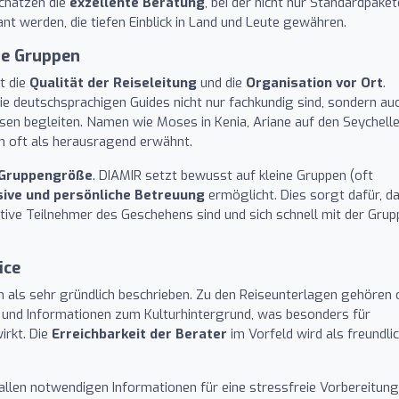
chätzen die
exzellente Beratung
, bei der nicht nur Standardpaket
nt werden, die tiefen Einblick in Land und Leute gewähren.
ne Gruppen
t die
Qualität der Reiseleitung
und die
Organisation vor Ort
.
e deutschsprachigen Guides nicht nur fachkundig sind, sondern au
sen begleiten. Namen wie Moses in Kenia, Ariane auf den Seychell
n oft als herausragend erwähnt.
Gruppengröße
. DIAMIR setzt bewusst auf kleine Gruppen (oft
sive und persönliche Betreuung
ermöglicht. Dies sorgt dafür, d
ktive Teilnehmer des Geschehens sind und sich schnell mit der Grup
ice
 als sehr gründlich beschrieben. Zu den Reiseunterlagen gehören 
n und Informationen zum Kulturhintergrund, was besonders für
irkt. Die
Erreichbarkeit der Berater
im Vorfeld wird als freundlic
allen notwendigen Informationen für eine stressfreie Vorbereitung