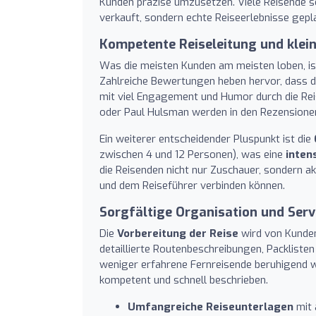
Kunden präzise umzusetzen. Viele Reisende s
verkauft, sondern echte Reiseerlebnisse gepla
Kompetente Reiseleitung und klei
Was die meisten Kunden am meisten loben, is
Zahlreiche Bewertungen heben hervor, dass di
mit viel Engagement und Humor durch die Rei
oder Paul Hulsman werden in den Rezensione
Ein weiterer entscheidender Pluspunkt ist die
zwischen 4 und 12 Personen), was eine
inten
die Reisenden nicht nur Zuschauer, sondern a
und dem Reiseführer verbinden können.
Sorgfältige Organisation und Serv
Die
Vorbereitung der Reise
wird von Kunden
detaillierte Routenbeschreibungen, Packliste
weniger erfahrene Fernreisende beruhigend w
kompetent und schnell beschrieben.
Umfangreiche Reiseunterlagen
mit 