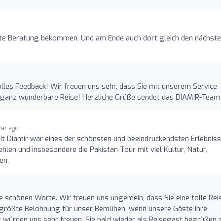
ute Beratung bekommen. Und am Ende auch dort gleich den nächst
tolles Feedback! Wir freuen uns sehr, dass Sie mit unserem Service
e ganz wunderbare Reise! Herzliche Grüße sendet das DIAMIR-Team
ear ago
it Diamir war eines der schönsten und beeindruckendsten Erlebniss
len und insbesondere die Pakistan Tour mit viel Kultur, Natur,
en.
re schönen Worte. Wir freuen uns ungemein, dass Sie eine tolle Rei
ie größte Belohnung für unser Bemühen, wenn unsere Gäste ihre
 würden uns sehr freuen, Sie bald wieder als Reisegast begrüßen 