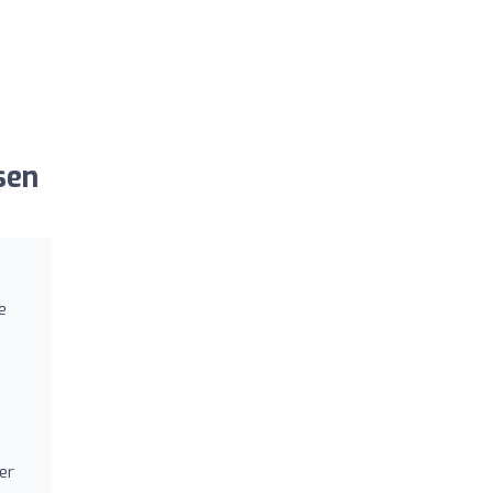
sen
e
er