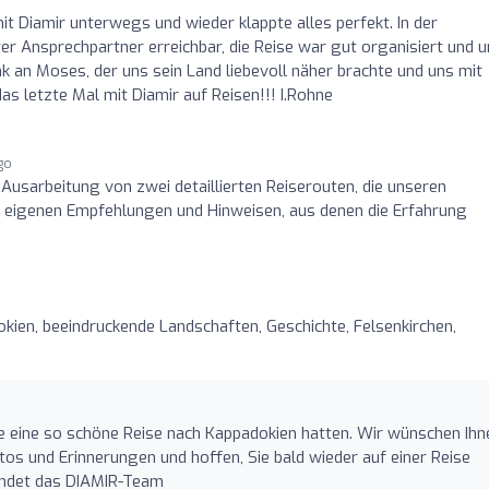
t Diamir unterwegs und wieder klappte alles perfekt. In der
er Ansprechpartner erreichbar, die Reise war gut organisiert und 
k an Moses, der uns sein Land liebevoll näher brachte und uns mit
s letzte Mal mit Diamir auf Reisen!!! I.Rohne
ago
 Ausarbeitung von zwei detaillierten Reiserouten, die unseren
 eigenen Empfehlungen und Hinweisen, aus denen die Erfahrung
kien, beeindruckende Landschaften, Geschichte, Felsenkirchen,
Sie eine so schöne Reise nach Kappadokien hatten. Wir wünschen Ihn
otos und Erinnerungen und hoffen, Sie bald wieder auf einer Reise
sendet das DIAMIR-Team