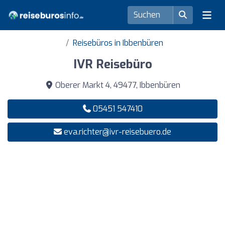
Reisebüros in Ibbenbüren
IVR Reisebüro
Oberer Markt 4, 49477, Ibbenbüren
05451 547410
eva.richter@ivr-reisebuero.de