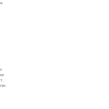
ns
en
ner
rt
ier.