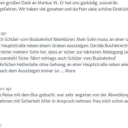
inen großen Dank an Markus W.. Er hat uns geduldig, souverän,
gefahren. Wir haben viel gesehen und durften viele schöne Eindrüc
 ago
uch Schüler vom Busbahnhof Ibbenbüren. Mein Sohn muss an einer 
r Hauptstraße neben einem Graben aussteigen. Der/die Busfahrer/i
inter meinem Sohn her, dass er sicher zur nächsten Abbiegung l
rksamkeit! Strier fährt mittags auch Schüler vom Busbahnhof
ährlichen Haltestelle ohne Gehweg an einer Hauptstraße neben ei
t nach dem Aussteigen immer so … More
ars ago
e Reise mit dem Bus gebucht, war sehr angetan von der Abwicklun
nehmen mit Sicherheit öfter in Anspruch nehmen, freu mich schon a
o