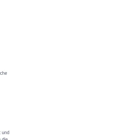
sche
.
t und
 die