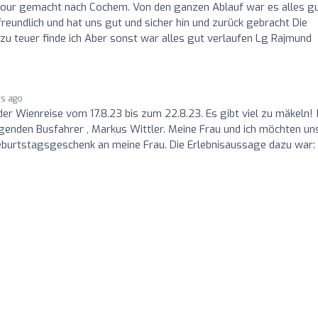
tour gemacht nach Cochem. Von den ganzen Ablauf war es alles g
freundlich und hat uns gut und sicher hin und zurück gebracht Die
zu teuer finde ich Aber sonst war alles gut verlaufen Lg Rajmund
rs ago
er Wienreise vom 17.8.23 bis zum 22.8.23. Es gibt viel zu mäkeln!
agenden Busfahrer , Markus Wittler. Meine Frau und ich möchten un
eburtstagsgeschenk an meine Frau. Die Erlebnisaussage dazu war: 