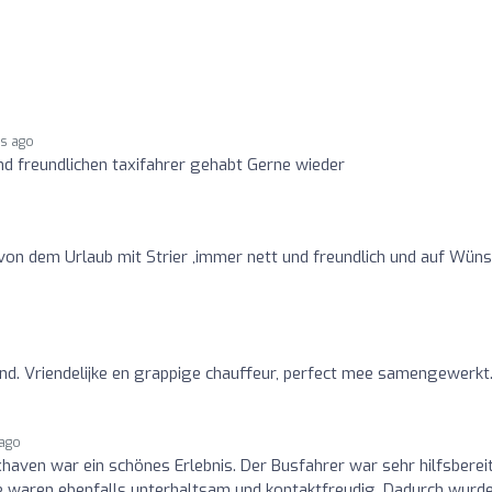
rs ago
nd freundlichen taxifahrer gehabt Gerne wieder
von dem Urlaub mit Strier ,immer nett und freundlich und auf Wün
and. Vriendelijke en grappige chauffeur, perfect mee samengewerkt
 ago
aven war ein schönes Erlebnis. Der Busfahrer war sehr hilfsberei
e waren ebenfalls unterhaltsam und kontaktfreudig. Dadurch wurde