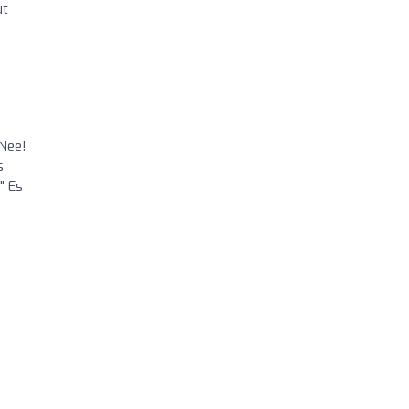
ut
 Nee!
s
" Es