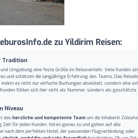
burosInfo.de zu Yildirim Reisen:
 Tradition
en und Umgebung eine feste Größe im Reiseverkehr. Viele Kunden si
 treu und schätzen die langjährige Erfahrung des Teams. Das Reiseb
 indem es nicht nur einfache Buchungen abwickelt, sondern eine ec
 Kunden fühlen sich hier nicht als Nummer, sondern als geschätzte
m Niveau
st das
herzliche und kompetente Team
um die Inhaberin Züleyha
ig Zeit für jeden Kunden, hören genau zu und gehen auf alle
uche nach dem perfekten Hotel, der passenden Flugverbindung oder
ls
ehrlich, geduldig und sehr freundlich
beschrieben. Ob vor Ort