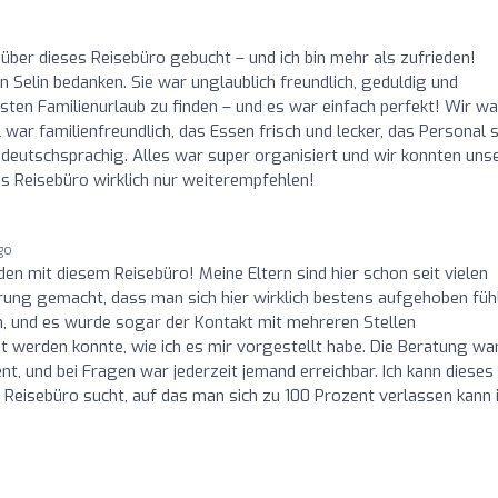
über dieses Reisebüro gebucht – und ich bin mehr als zufrieden!
n Selin bedanken. Sie war unglaublich freundlich, geduldig und
ersten Familienurlaub zu finden – und es war einfach perfekt! Wir w
 war familienfreundlich, das Essen frisch und lecker, das Personal 
n deutschsprachig. Alles war super organisiert und wir konnten uns
es Reisebüro wirklich nur weiterempfehlen!
ago
ieden mit diesem Reisebüro! Meine Eltern sind hier schon seit vielen
hrung gemacht, dass man sich hier wirklich bestens aufgehoben fühl
 und es wurde sogar der Kontakt mit mehreren Stellen
erden konnte, wie ich es mir vorgestellt habe. Die Beratung wa
nt, und bei Fragen war jederzeit jemand erreichbar. Ich kann dieses
Reisebüro sucht, auf das man sich zu 100 Prozent verlassen kann 