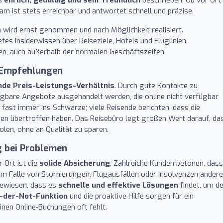
 ist stets erreichbar und antwortet schnell und präzise.
wird ernst genommen und nach Möglichkeit realisiert.
es Insiderwissen über Reiseziele, Hotels und Fluglinien.
gen, auch außerhalb der normalen Geschäftszeiten.
l-Empfehlungen
de Preis-Leistungs-Verhältnis
. Durch gute Kontakte zu
agbare Angebote ausgehandelt werden, die online nicht verfügbar
 fast immer ins Schwarze; viele Reisende berichten, dass die
en übertroffen haben. Das Reisebüro legt großen Wert darauf, da
en, ohne an Qualität zu sparen.
g bei Problemen
 Ort ist die
solide Absicherung
. Zahlreiche Kunden betonen, dass
. Im Falle von Stornierungen, Flugausfällen oder Insolvenzen andere
bewiesen, dass es
schnelle und effektive Lösungen
findet, um d
n-der-Not-Funktion
und die proaktive Hilfe sorgen für ein
einen Online-Buchungen oft fehlt.