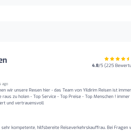
en
4.8
/5 (225 Bewert
s ago
hen wir unsere Reısen hier - das Team von Yildirim Reisen ist imme
 raus zu holen - Top Service - Top Preise - Top Menschen ! immer
ert und vertrauensvoll
ne sehr kompetente, hilfsbereite Reiseverkehrskauffrau. Bei Fragen 