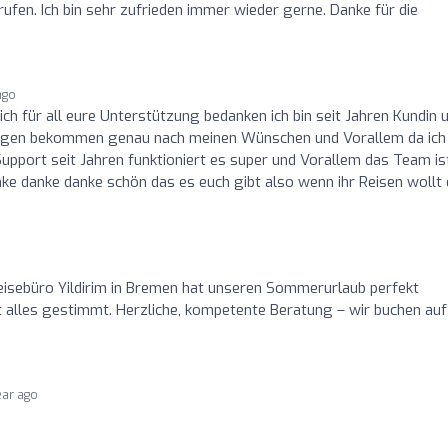
en. Ich bin sehr zufrieden immer wieder gerne. Danke für die
ago
h für all eure Unterstützung bedanken ich bin seit Jahren Kundin 
ungen bekommen genau nach meinen Wünschen und Vorallem da ich
 Support seit Jahren funktioniert es super und Vorallem das Team is
nke danke danke schön das es euch gibt also wenn ihr Reisen wollt
o
eisebüro Yildirim in Bremen hat unseren Sommerurlaub perfekt
t alles gestimmt. Herzliche, kompetente Beratung – wir buchen auf
ear ago