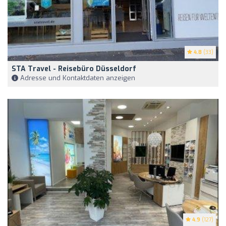
4.8
(33)
STA Travel - Reisebüro Düsseldorf
Adresse und Kontaktdaten anzeigen
4.9
(127)