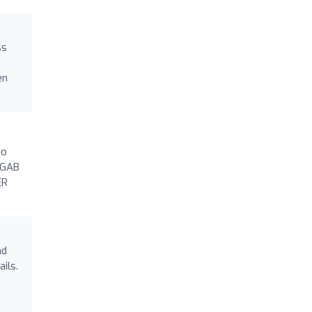
ss
en
so
 GAB
ER
nd
ils.