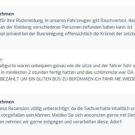
nehmen
für Ihre Rückmeldung. In unseren Fahrzeugen gilt Rauchverbot, da
an der Kleidung verschiedener Personen befunden haben kann, ist
hat jemand bei der Busreinigung offensichtlich die Krümel der letzt
go
allgurte waren unbequem genau wie die sitze und der fahrer fuhr 
e in mindesten 2 stunden fertig hatten und das schlimmste war DA
 BEZAHLT UM EIN GUTEN BUS ZU BEKOMMEN ICH FAHR NIE WIED
nehmen
iese Rezension völlig unberechtigt, da die Sachverhalte inhaltlich u
vorgefallen sein können. Melden Sie sich ansonsten gerne mit Deta
gen nehmen wir gerne entgegen und verarbeiten diese. Adorf