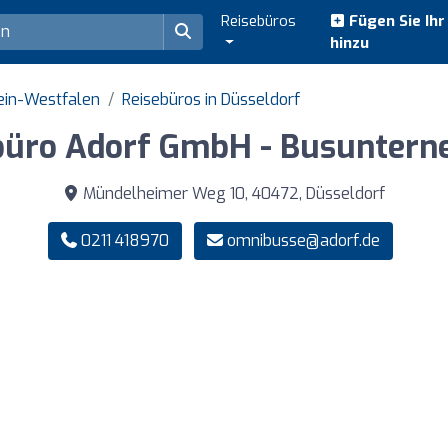
Reisebüros
Fügen Sie Ih
hinzu
ein-Westfalen
Reisebüros in Düsseldorf
büro Adorf GmbH - Busunter
Mündelheimer Weg 10, 40472, Düsseldorf
0211 418970
omnibusse@adorf.de