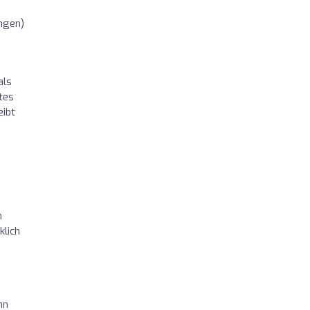
ngen)
als
tes
eibt
h
klich
nn