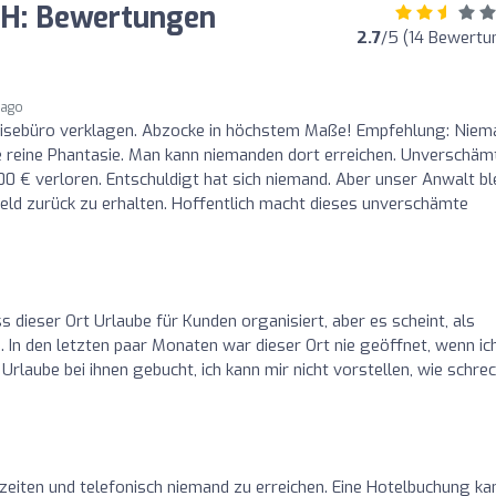
H: Bewertungen
2.7
/5 (14 Bewertu
 ago
eisebüro verklagen. Abzocke in höchstem Maße! Empfehlung: Niem
ie reine Phantasie. Man kann niemanden dort erreichen. Unverschäm
0 € verloren. Entschuldigt hat sich niemand. Aber unser Anwalt bl
Geld zurück zu erhalten. Hoffentlich macht dieses unverschämte
ss dieser Ort Urlaube für Kunden organisiert, aber es scheint, als
n. In den letzten paar Monaten war dieser Ort nie geöffnet, wenn ic
rlaube bei ihnen gebucht, ich kann mir nicht vorstellen, wie schrec
o
eiten und telefonisch niemand zu erreichen. Eine Hotelbuchung ka