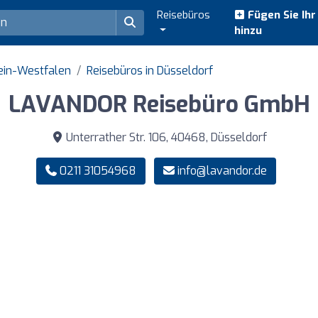
Reisebüros
Fügen Sie Ih
hinzu
ein-Westfalen
Reisebüros in Düsseldorf
LAVANDOR Reisebüro GmbH
Unterrather Str. 106, 40468, Düsseldorf
0211 31054968
info@lavandor.de