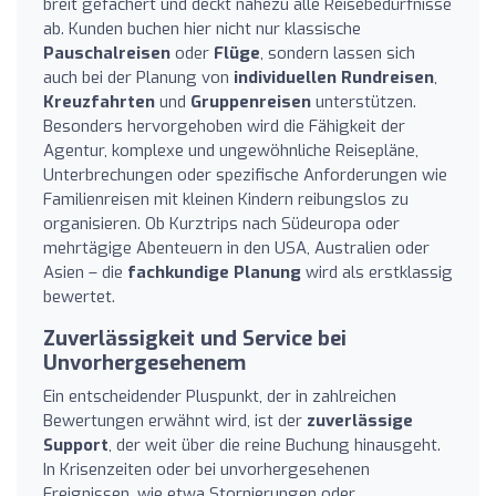
breit gefächert und deckt nahezu alle Reisebedürfnisse
ab. Kunden buchen hier nicht nur klassische
Pauschalreisen
oder
Flüge
, sondern lassen sich
auch bei der Planung von
individuellen Rundreisen
,
Kreuzfahrten
und
Gruppenreisen
unterstützen.
Besonders hervorgehoben wird die Fähigkeit der
Agentur, komplexe und ungewöhnliche Reisepläne,
Unterbrechungen oder spezifische Anforderungen wie
Familienreisen mit kleinen Kindern reibungslos zu
organisieren. Ob Kurztrips nach Südeuropa oder
mehrtägige Abenteuern in den USA, Australien oder
Asien – die
fachkundige Planung
wird als erstklassig
bewertet.
Zuverlässigkeit und Service bei
Unvorhergesehenem
Ein entscheidender Pluspunkt, der in zahlreichen
Bewertungen erwähnt wird, ist der
zuverlässige
Support
, der weit über die reine Buchung hinausgeht.
In Krisenzeiten oder bei unvorhergesehenen
Ereignissen, wie etwa Stornierungen oder