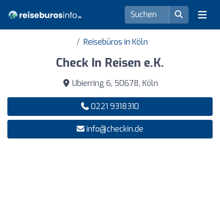
Reisebüros in Köln
Check In Reisen e.K.
Ubierring 6, 50678, Köln
0221 9318310
info@checkin.de