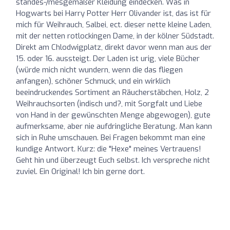
standes-/mesgemäßer Kleidung eindecken. Was in
Hogwarts bei Harry Potter Herr Olivander ist, das ist für
mich für Weihrauch, Salbei, ect. dieser nette kleine Laden,
mit der netten rotlockingen Dame, in der kölner Südstadt.
Direkt am Chlodwigplatz, direkt davor wenn man aus der
15. oder 16. aussteigt. Der Laden ist urig, viele Bücher
(würde mich nicht wundern, wenn die das fliegen
anfangen), schöner Schmuck, und ein wirklich
beeindruckendes Sortiment an Räucherstäbchen, Holz, 2
Weihrauchsorten (indisch und?, mit Sorgfalt und Liebe
von Hand in der gewünschten Menge abgewogen), gute
aufmerksame, aber nie aufdringliche Beratung. Man kann
sich in Ruhe umschauen. Bei Fragen bekommt man eine
kundige Antwort. Kurz: die "Hexe" meines Vertrauens!
Geht hin und überzeugt Euch selbst. Ich verspreche nicht
zuviel. Ein Original! Ich bin gerne dort.