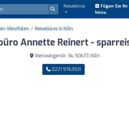
Reisebüros
Fügen Sie Ih
hinzu
ein-Westfalen
Reisebüros in Köln
büro Annette Reinert - sparrei
Merowingerstr. 34, 50677, Köln
0221 9763531