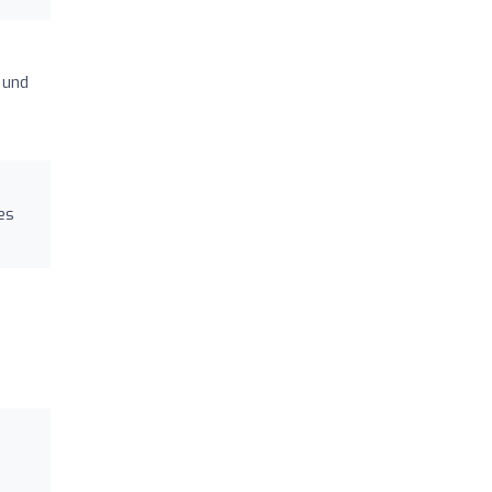
 und
es