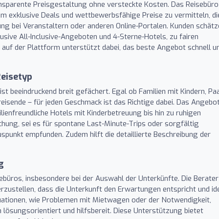
transparente Preisgestaltung ohne versteckte Kosten. Das Reisebüro
 um exklusive Deals und wettbewerbsfähige Preise zu vermitteln, di
hung bei Veranstaltern oder anderen Online-Portalen. Kunden schät
lusive All-Inclusive-Angeboten und 4-Sterne-Hotels, zu fairen
 auf der Plattform unterstützt dabei, das beste Angebot schnell u
Reisetyp
st beeindruckend breit gefächert. Egal ob Familien mit Kindern, Pa
eisende – für jeden Geschmack ist das Richtige dabei. Das Angebo
lienfreundliche Hotels mit Kinderbetreuung bis hin zu ruhigen
uchung, sei es für spontane Last-Minute-Trips oder sorgfältig
uspunkt empfunden. Zudem hilft die detaillierte Beschreibung der
g
ebüros, insbesondere bei der Auswahl der Unterkünfte. Die Berater
rzustellen, dass die Unterkunft den Erwartungen entspricht und id
uationen, wie Problemen mit Mietwagen oder der Notwendigkeit,
lösungsorientiert und hilfsbereit. Diese Unterstützung bietet