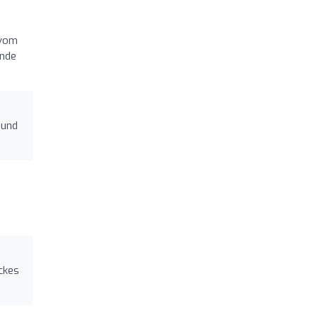
 vom
ende
 und
ackes