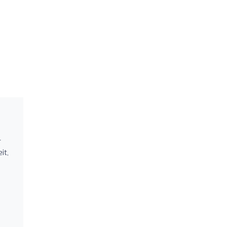
r
it,