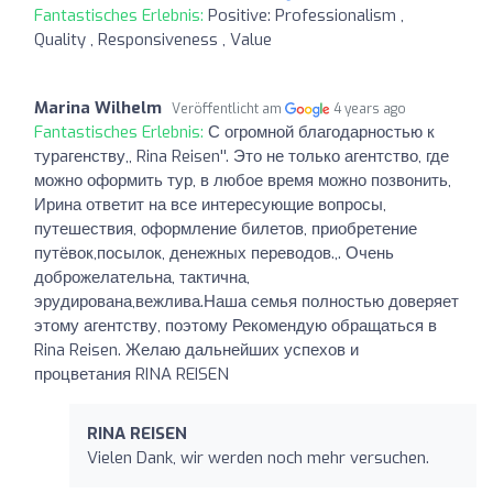
Fantastisches Erlebnis:
Positive: Professionalism ,
Quality , Responsiveness , Value
Marina Wilhelm
Veröffentlicht am
4 years ago
Fantastisches Erlebnis:
С огромной благодарностью к
турaгенству,, Rina Reisen''. Это не только агентство, где
можно оформить тур, в любое время можно позвонить,
Ирина ответит на все интересующие вопросы,
путешествия, оформление билетов, приобретение
путёвок,посылок, денежных переводов.,. Очень
доброжелательна, тактична,
эрудирована,вежлива.Наша семья полностью доверяет
этому агентству, поэтому Рекомендую обращаться в
Rina Reisen. Желаю дальнейших успехов и
процветания RINA REISEN
RINA REISEN
Vielen Dank, wir werden noch mehr versuchen.