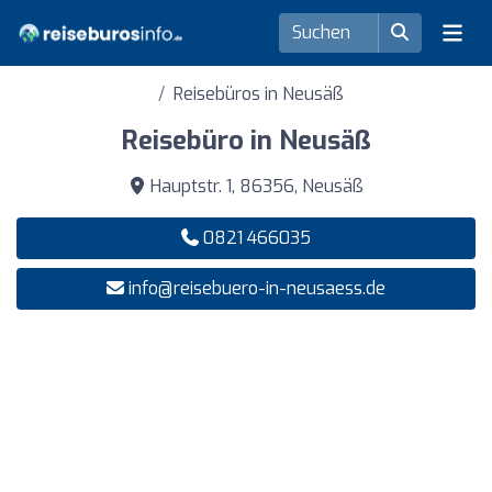
Reisebüros in Neusäß
Reisebüro in Neusäß
Hauptstr. 1, 86356, Neusäß
0821 466035
info@reisebuero-in-neusaess.de