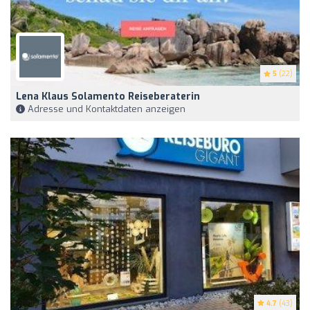
5
(22)
Lena Klaus Solamento Reiseberaterin
Adresse und Kontaktdaten anzeigen
4.7
(43)