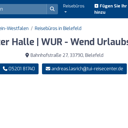
Reisebüros
Fügen Sie Ih
hinzu
ein-Westfalen
Reisebüros in Bielefeld
ter Halle | WUR - Wend Urlau
Bahnhofstraße 27, 33790, Bielefeld
05201 81740
andreas.lasrich@tui-reisecenter.de