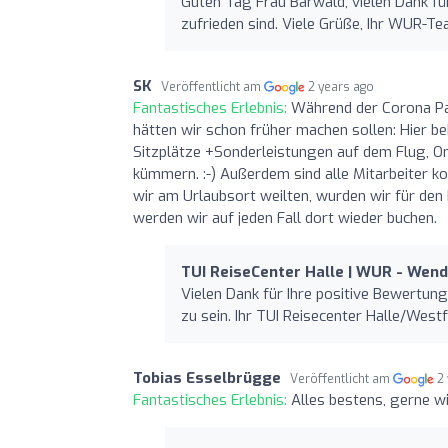
Guten Tag Frau Bärwald, vielen Dank fü
zufrieden sind. Viele Grüße, Ihr WUR-T
SK
Veröffentlicht am
2 years ago
Fantastisches Erlebnis:
Während der Corona Pa
hätten wir schon früher machen sollen: Hier
Sitzplätze +Sonderleistungen auf dem Flug, On
kümmern. :-) Außerdem sind alle Mitarbeiter ko
wir am Urlaubsort weilten, wurden wir für den
werden wir auf jeden Fall dort wieder buchen.
TUI ReiseCenter Halle | WUR - Wen
Vielen Dank für Ihre positive Bewertung
zu sein. Ihr TUI Reisecenter Halle/Westf
Tobias Esselbrügge
Veröffentlicht am
2
Fantastisches Erlebnis:
Alles bestens, gerne wi