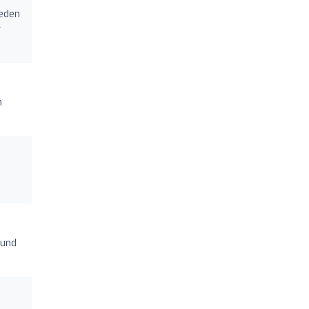
ieden
r
n
 und