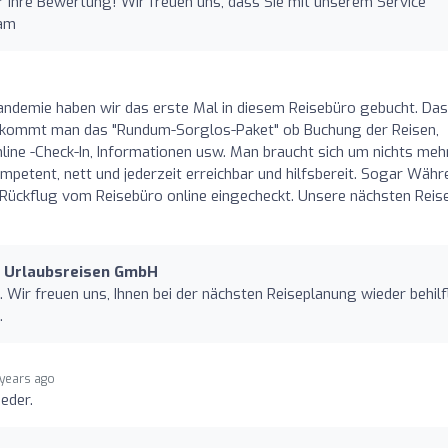
r Ihre Bewertung! Wir freuen uns, dass Sie mit unserem Service
eam
ndemie haben wir das erste Mal in diesem Reisebüro gebucht. Das
 bekommt man das "Rundum-Sorglos-Paket" ob Buchung der Reisen,
line -Check-In, Informationen usw. Man braucht sich um nichts meh
mpetent, nett und jederzeit erreichbar und hilfsbereit. Sogar Währ
 Rückflug vom Reisebüro online eingecheckt. Unsere nächsten Reis
d Urlaubsreisen GmbH
. Wir freuen uns, Ihnen bei der nächsten Reiseplanung wieder behilf
.
 years ago
eder.