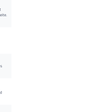
t
eite.
ss
nd