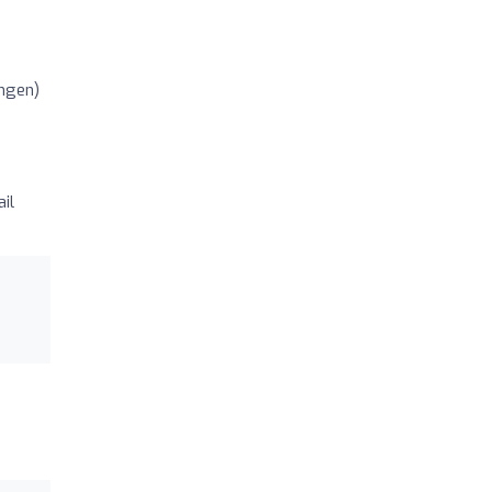
ngen)
il