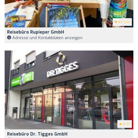
4.7
(29)
Reisebüro Rupieper GmbH
Adresse und Kontaktdaten anzeigen
5
(8)
Reisebüro Dr. Tigges GmbH