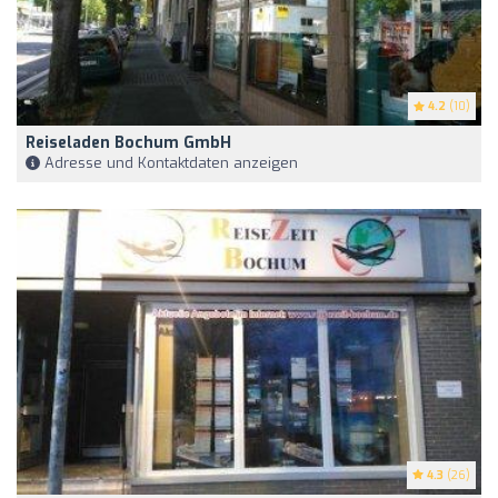
4.2
(10)
Reiseladen Bochum GmbH
Adresse und Kontaktdaten anzeigen
4.3
(26)