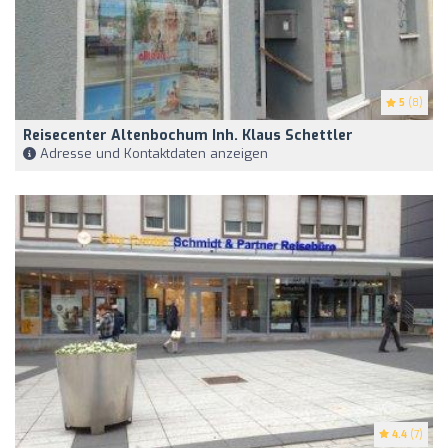
5
(8)
Reisecenter Altenbochum Inh. Klaus Schettler
Adresse und Kontaktdaten anzeigen
4.4
(7)