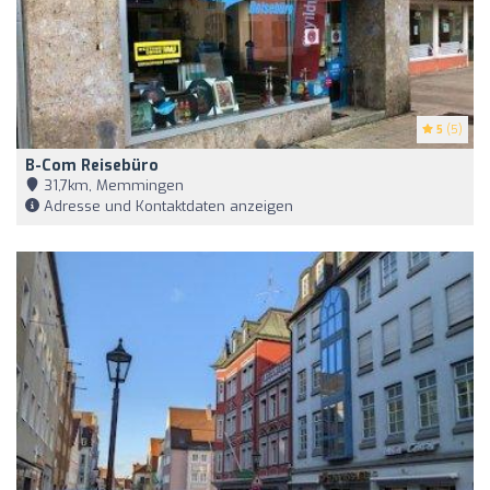
5
(5)
B-Com Reisebüro
31,7km, Memmingen
Adresse und Kontaktdaten anzeigen