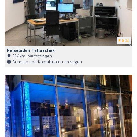
5
(5)
Reiseladen Tallaschek
31,4km, Memmingen
Adresse und Kontaktdaten anzeigen