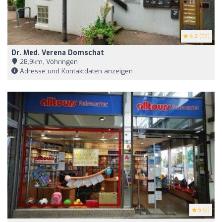
4.2
(82)
Dr. Med. Verena Domschat
28,9km, Vöhringen
Adresse und Kontaktdaten anzeigen
5
(3)