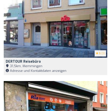
5
(3)
DERTOUR Reisebüro
31,5km, Memmingen
Adresse und Kontaktdaten anzeigen