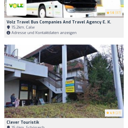
1.6
(87)
Volz Travel Bus Companies And Travel Agency E. K.
15,2km, Calw
Adresse und Kontaktdaten anzeigen
4.9
(27)
Clever Touristik
15,4km, Schönaich