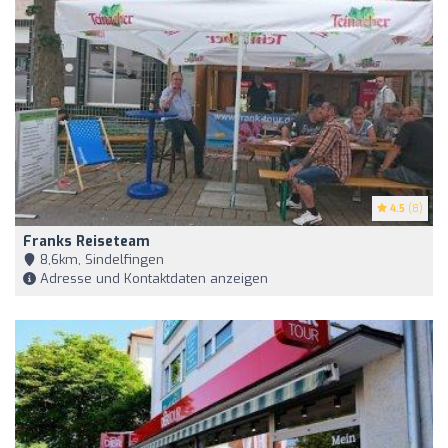
4.5
(8)
Franks Reiseteam
8,6km, Sindelfingen
Adresse und Kontaktdaten anzeigen