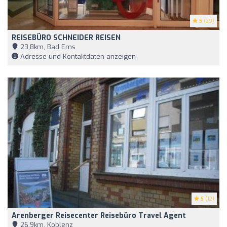
5
(29)
REISEBÜRO SCHNEIDER REISEN
23,8km, Bad Ems
Adresse und Kontaktdaten anzeigen
5
(12)
Arenberger Reisecenter Reisebüro Travel Agent
26,9km, Koblenz