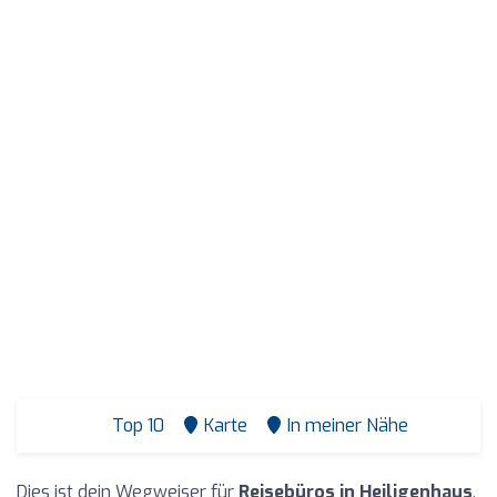
Top 10
Karte
In meiner Nähe
Dies ist dein Wegweiser für
Reisebüros in Heiligenhaus
.