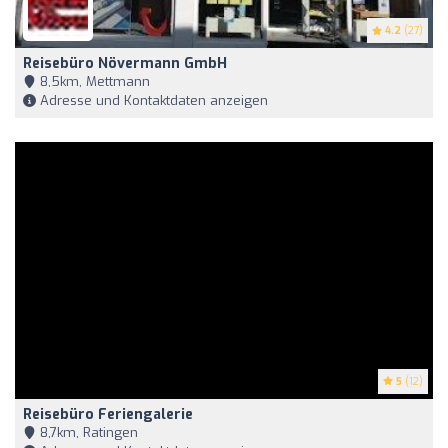
4.2
(27)
Reisebüro Növermann GmbH
8,5km, Mettmann
Adresse und Kontaktdaten anzeigen
5
(12)
Reisebüro Feriengalerie
8,7km, Ratingen