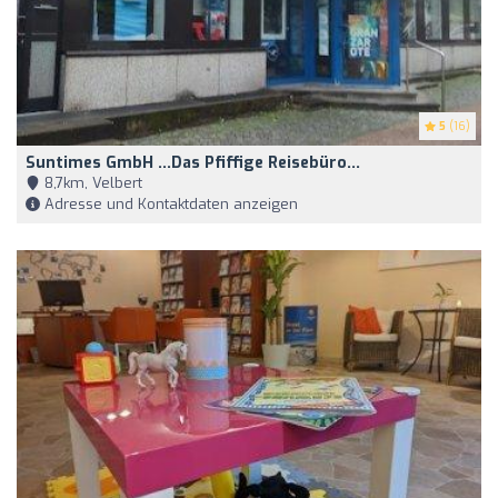
5
(16)
Suntimes GmbH ...das Pfiffige Reisebüro...
8,7km, Velbert
Adresse und Kontaktdaten anzeigen