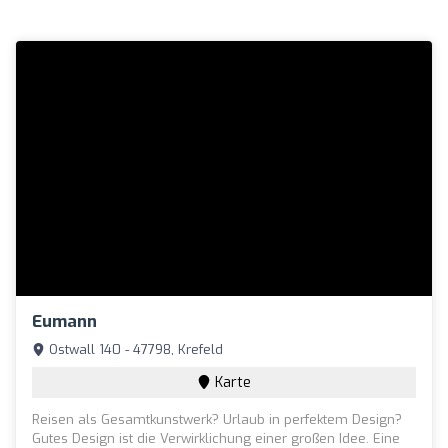
Eumann
Ostwall 140 - 47798, Krefeld
Karte
Reisen als Gesamtkunstwerk? Urlaub in perfektem Design?
Gutes Design ist die Verwirklichung einer großen Idee. Eine