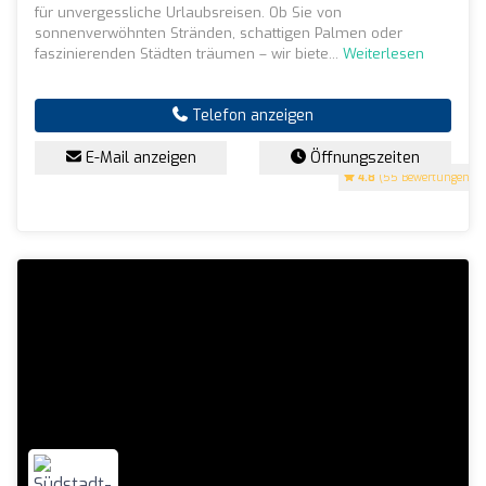
für unvergessliche Urlaubsreisen. Ob Sie von
sonnenverwöhnten Stränden, schattigen Palmen oder
faszinierenden Städten träumen – wir biete...
Weiterlesen
Telefon anzeigen
E-Mail anzeigen
Öffnungszeiten
4.8
(55 Bewertungen)