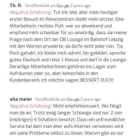
Th. R.
Veröffentlicht am
2 years ago
Negative Erfahrung:
Tut mir leid, aber mein heutiger,
erster Besuch im Reisezentrum bleibt mein letzter. Eine
Mitarbeiterin, rechtes Pult, war so abweisend und
empfand mich scheinbar für so unwürdig, dass sie meine
Frage nach dem Ort der DB Lounge im Bahnhof Leipzig
mit den Worten erwiderte, da dürfe nicht jeder rein. Tja,
Pech gehabt, ich kleide mich adrett, bin gebildet, spreche
gutes Deutsch und reise 1. Klasse und darf in die Lounge.
Derartige Mitarbeiter/innen gehören ins Lager zum
Aufräumen oder so, aber keinesfalls in den
Kundenbereich. Ich möchte sagen: BESSERT EUCH!
sila meier
Veröffentlicht am
2 years ago
Negative Erfahrung:
Nicht empfehlenswert. Wo fängt
man da an: Trotz ewig langer Schlange sind nur 2 von
(mickrigen) 4 Schaltern besetzt. Dazu ein unfreundlicher
Service bei dem man eher aufs Internet verwiesen wird
um seine Probleme selbst zu lösen. Warum gibt es nur