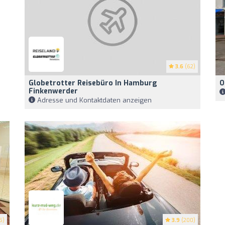
3.6
(62)
Globetrotter Reisebüro In Hamburg
O
Finkenwerder
Adresse und Kontaktdaten anzeigen
5)
3.9
(200)