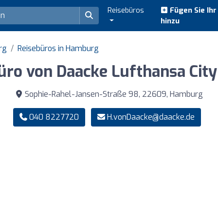
Reisebüros
Fügen Sie Ih
hinzu
rg
Reisebüros in Hamburg
üro von Daacke Lufthansa City
Sophie-Rahel-Jansen-Straße 98, 22609, Hamburg
040 8227720
H.vonDaacke@daacke.de