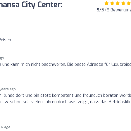
ansa City Center:
5
/5 (8 Bewertun
Reisen.
ago
e und kann mich nicht beschweren. Die beste Adresse für luxusreise
years ago
ren Kunde dort und bin stets kompetent und freundlich beraten word
teilw. schon seit vielen Jahren dort, was zeigt, dass das Betriebskl
rs ago