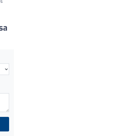
is
sa