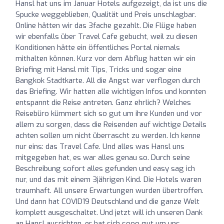
Hansl hat uns im Januar Hotels aufgezeigt, da ist uns die
Spucke weggeblieben, Qualität und Preis unschlagbar.
Online hätten wir das 3fache gezahlt. Die Flüge haben
wir ebenfalls über Travel Cafe gebucht, weil zu diesen
Konditionen hätte ein öffentliches Portal niemals
mithalten können. Kurz vor dem Abflug hatten wir ein
Briefing mit Hansl mit Tips, Tricks und sogar eine
Bangkok Stadtkarte. All die Angst war verflogen durch
das Briefing. Wir hatten alle wichtigen Infos und konnten
entspannt die Reise antreten. Ganz ehrlich? Welches
Reisebüro kümmert sich so gut um ihre Kunden und vor
allem zu sorgen, dass die Reisenden auf wichtige Details
achten sollen um nicht überrascht zu werden. Ich kenne
nur eins: das Travel Cafe. Und alles was Hansl uns
mitgegeben hat, es war alles genau so. Durch seine
Beschreibung sofort alles gefunden und easy sag ich
nur, und das mit einem 3jährigen Kind. Die Hotels waren
traumhaft. All unsere Erwartungen wurden übertroffen.
Und dann hat COVID19 Deutschland und die ganze Welt
komplett ausgeschaltet. Und jetzt will ich unseren Dank
an Hansl ausrichten, er hat sich sooo gut um uns