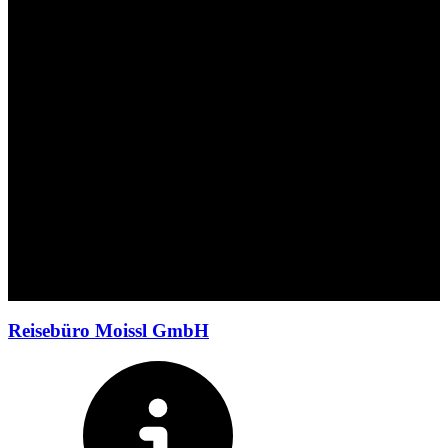
4.7
(6)
Reisebüro Moissl GmbH