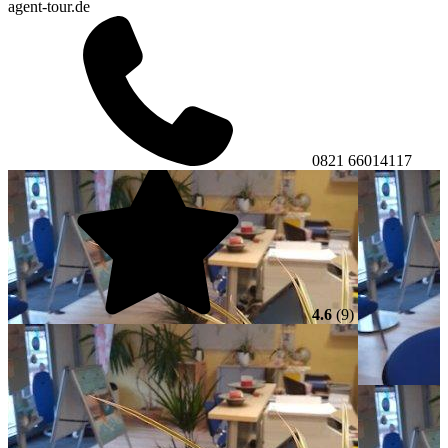
agent-tour.de
0821 66014117
4.6
(9)