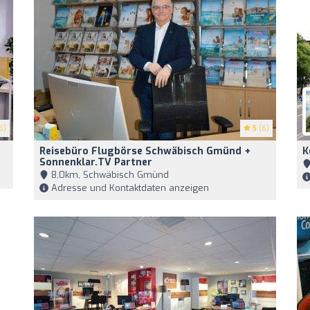
6)
5
(6)
Reisebüro Flugbörse Schwäbisch Gmünd +
K
Sonnenklar.TV Partner
8,0km, Schwäbisch Gmünd
Adresse und Kontaktdaten anzeigen