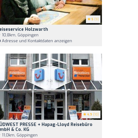
5
(9)
eiseservice Holzwarth
10,8km, Göppingen
Adresse und Kontaktdaten anzeigen
4.9
(10)
ÜDWEST PRESSE + Hapag-Lloyd Reisebüro
mbH & Co. KG
11,0km, Göppingen