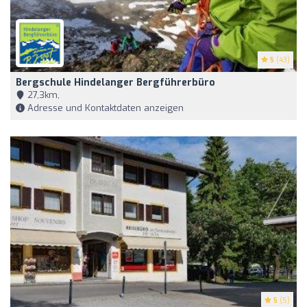
5
(43)
Bergschule Hindelanger Bergführerbüro
27,3km,
Adresse und Kontaktdaten anzeigen
5
(5)