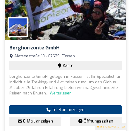
Berghorizonte GmbH
Alatseestraße 18 - 87629, Füssen
Karte
berghorizonte GmbH, gelegen in Füssen, ist Ihr Spezialist für
individuelle Trekking- und Aktivreisen rund um den Globus.
Mit über 25 Jahren Erfahrung bieten wir maßgeschneiderte
Reisen nach Bhutan...
Weiterlesen
Telefon anzeigen
E-Mail anzeigen
Öffnungszeiten
5
(10 Bewertungen)