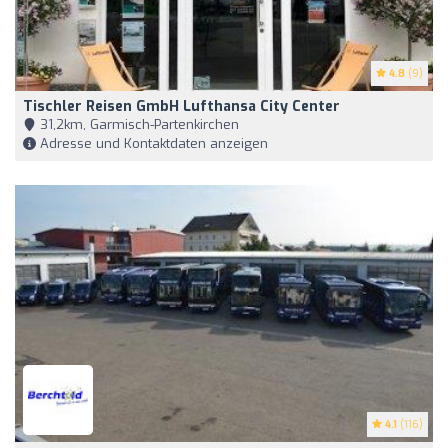
4.8
(9)
Tischler Reisen GmbH Lufthansa City Center
31,2km, Garmisch-Partenkirchen
Adresse und Kontaktdaten anzeigen
4.1
(116)