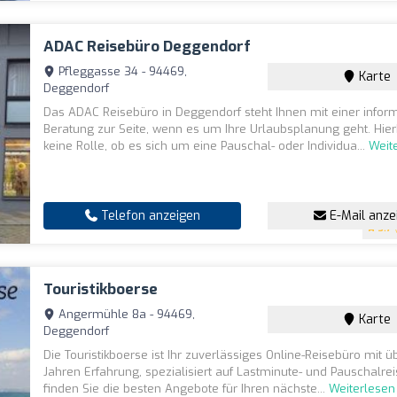
ADAC Reisebüro Deggendorf
Pfleggasse 34 - 94469,
Karte
Deggendorf
Das ADAC Reisebüro in Deggendorf steht Ihnen mit einer infor
Beratung zur Seite, wenn es um Ihre Urlaubsplanung geht. Hierb
keine Rolle, ob es sich um eine Pauschal- oder Individua...
Weit
Telefon anzeigen
E-Mail anze
3.7
(
Touristikboerse
Angermühle 8a - 94469,
Karte
Deggendorf
Die Touristikboerse ist Ihr zuverlässiges Online-Reisebüro mit ü
Jahren Erfahrung, spezialisiert auf Lastminute- und Pauschalrei
finden Sie die besten Angebote für Ihren nächste...
Weiterlesen