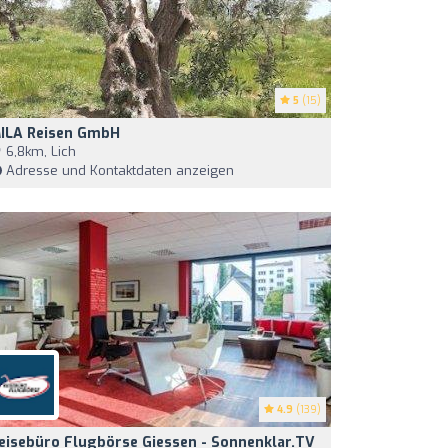
5
(15)
ILA Reisen GmbH
6,8km, Lich
Adresse und Kontaktdaten anzeigen
4.9
(139)
eisebüro Flugbörse Giessen - Sonnenklar.TV