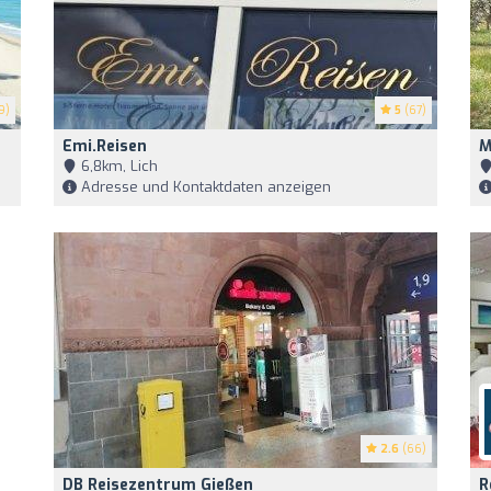
9)
5
(67)
Emi.Reisen
M
6,8km, Lich
Adresse und Kontaktdaten anzeigen
2.6
(66)
DB Reisezentrum Gießen
R