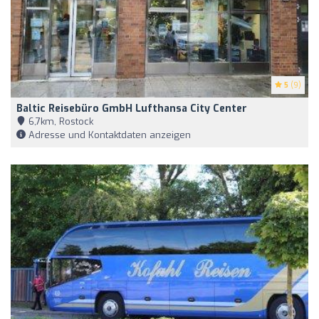
5
(9)
Baltic Reisebüro GmbH Lufthansa City Center
6,7km, Rostock
Adresse und Kontaktdaten anzeigen