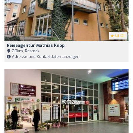
4.8
(21)
Reiseagentur Mathias Knop
7,0km, Rostock
Adresse und Kontaktdaten anzeigen