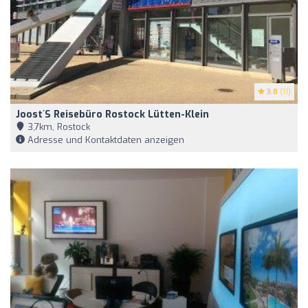
3.8
(11)
Joost´s Reisebüro Rostock Lütten-Klein
3,7km, Rostock
Adresse und Kontaktdaten anzeigen