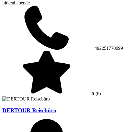
birkenheuer.de
+492251770099
5
(6)
DERTOUR Reisebüro