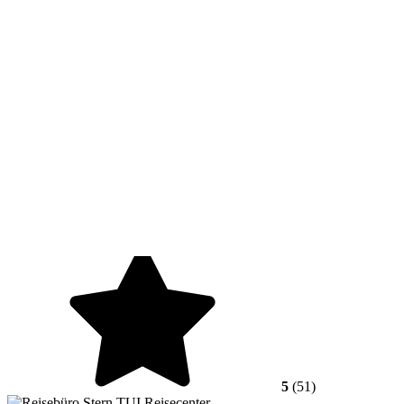
5
(51)