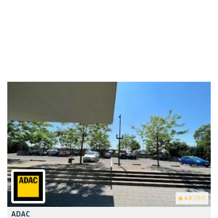
4.3
(199)
ADAC