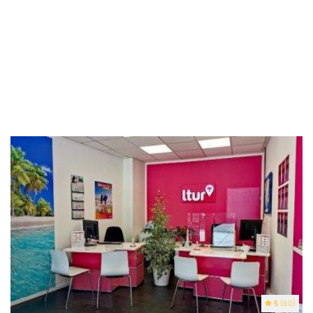
5
(60)