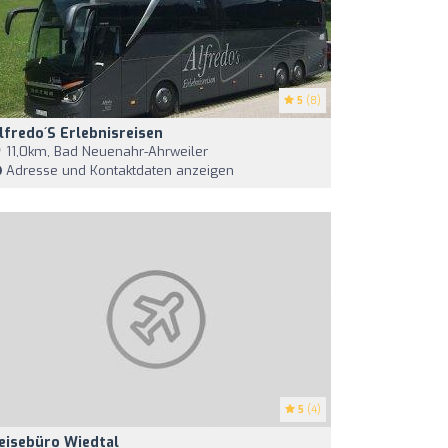
5
(8)
lfredo´s Erlebnisreisen
11,0km, Bad Neuenahr-Ahrweiler
Adresse und Kontaktdaten anzeigen
5
(4)
eisebüro Wiedtal