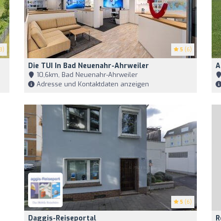
8)
5
(6)
Die TUI In Bad Neuenahr-Ahrweiler
A
10,6km, Bad Neuenahr-Ahrweiler
Adresse und Kontaktdaten anzeigen
5
(6)
Daggis-Reiseportal
R