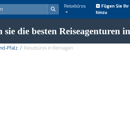
Reisebüros
Fügen Sie Ih
hinzu
 sie die besten Reiseagenturen 
and-Pfalz
Reisebüros in Remagen