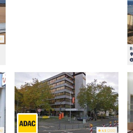
9)
R
4)
4.5
(200)